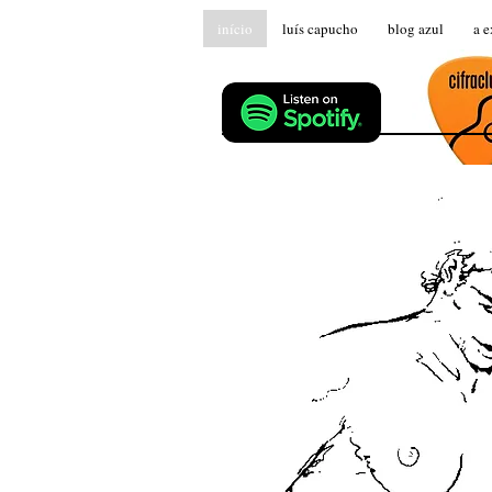
início
luís capucho
blog azul
a e