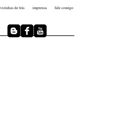
 vizinhas de trás
imprensa
fale comigo